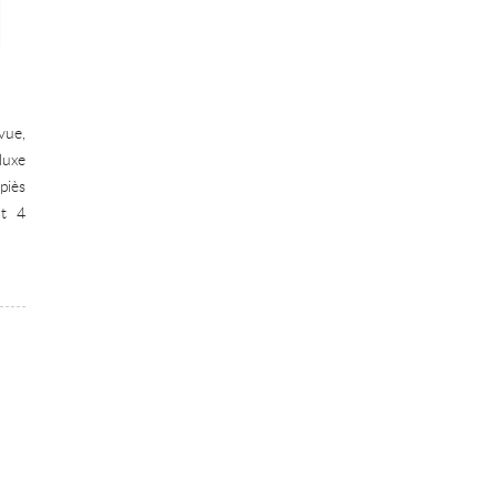
vue,
luxe
piès
nt 4