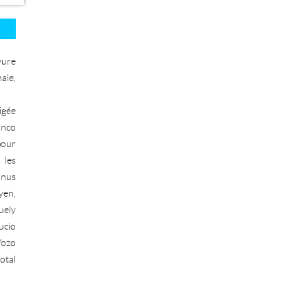
vure
ale,
igée
anco
pour
 les
nnus
yen,
uely
ucio
ozo
otal