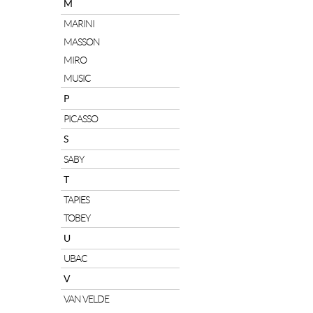
M
MARINI
MASSON
MIRO
MUSIC
P
PICASSO
S
SABY
T
TAPIES
TOBEY
U
UBAC
V
VAN VELDE