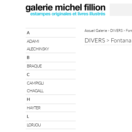
Accueil Galerie
>
DIVERS
> Font
A
DIVERS
>
Fontana 
ADAMI
ALECHINSKY
B
BRAQUE
C
CAMPIGLI
CHAGALL
H
HAYTER
L
LORJOU