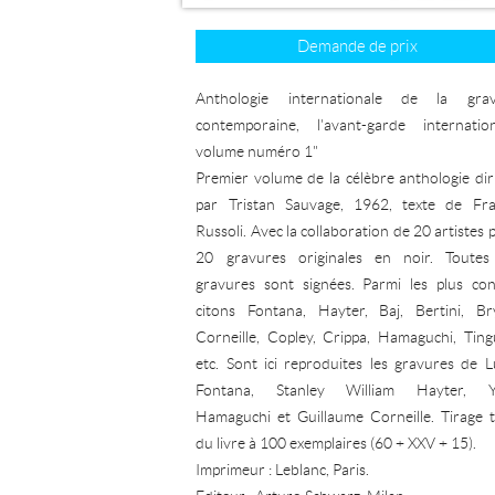
Demande de prix
Anthologie internationale de la gra
contemporaine, l'avant-garde internation
volume numéro 1"
Premier volume de la célèbre anthologie dir
par Tristan Sauvage, 1962, texte de Fr
Russoli. Avec la collaboration de 20 artistes 
20 gravures originales en noir. Toutes
gravures sont signées. Parmi les plus co
citons Fontana, Hayter, Baj, Bertini, Br
Corneille, Copley, Crippa, Hamaguchi, Ting
etc. Sont ici reproduites les gravures de L
Fontana, Stanley William Hayter, Y
Hamaguchi et Guillaume Corneille. Tirage t
du livre à 100 exemplaires (60 + XXV + 15).
Imprimeur : Leblanc, Paris.