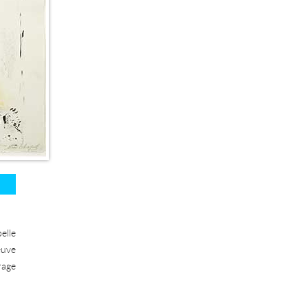
elle
euve
rage