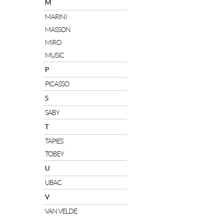
M
MARINI
MASSON
MIRO
MUSIC
P
PICASSO
S
SABY
T
TAPIES
TOBEY
U
UBAC
V
VAN VELDE