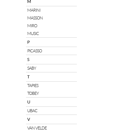
M
MARINI
MASSON
MIRO
MUSIC
P
PICASSO
S
SABY
T
TAPIES
TOBEY
U
UBAC
V
VAN VELDE