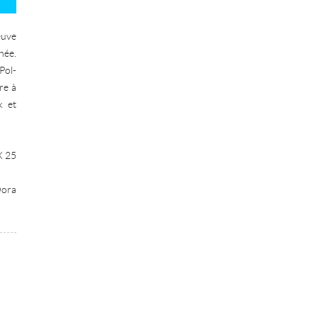
euve
née.
Pol-
re à
k et
X 25
Dora