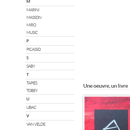
M
MARINI
MASSON
MIRO
MUSIC
P
PICASSO
S
SABY
T
TAPIES
Une oeuvre, un livre
TOBEY
U
UBAC
V
VAN VELDE