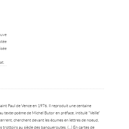
euve
otée
isée
at.
aint Paul de Vence en 1976. Il reproduit une centaine
au texte-poème de Michel Butor en préface, intitulé "Veille"
 déterrent, cherchent devant les écumes en lettres de noeud,
 trottoirs au siècle des banqueroutes. (...) En cartes de