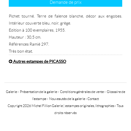
Demande de prix
Pichet tourné. Terre de faïence blanche, décor aux engobes.
Intérieur couverte bleu, noir, grège.
Edition à 100 exemplaires, 1955.
Hauteur : 30,5 cm.
Références Ramié 297.
Très bon état.
Autres estampes de PICASSO
Galerie
-
Présentation de la galerie
-
Conditions générales de vente
-
Glossaire de
l'estampe
-
Nouveautés de la galerie
-
Contact
Copyright 2026 Michel Fillion Galerie |
estampes originales, lithographies
- Tous
droits réservés