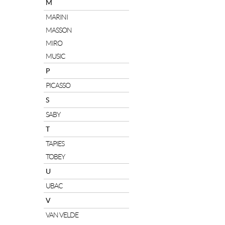
M
MARINI
MASSON
MIRO
MUSIC
P
PICASSO
S
SABY
T
TAPIES
TOBEY
U
UBAC
V
VAN VELDE