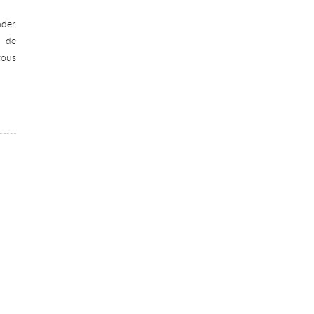
nder
s de
tous