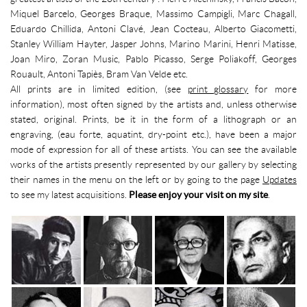
Miquel Barcelo, Georges Braque, Massimo Campigli, Marc Chagall,
Eduardo Chillida, Antoni Clavé, Jean Cocteau, Alberto Giacometti,
Stanley William Hayter, Jasper Johns, Marino Marini, Henri Matisse,
Joan Miro, Zoran Music, Pablo Picasso, Serge Poliakoff, Georges
Rouault, Antoni Tapiès, Bram Van Velde etc.
All prints are in limited edition, (see
print glossary
for more
information), most often signed by the artists and, unless otherwise
stated, original. Prints, be it in the form of a lithograph or an
engraving, (eau forte, aquatint, dry-point etc.), have been a major
mode of expression for all of these artists. You can see the available
works of the artists presently represented by our gallery by selecting
their names in the menu on the left or by going to the page
Updates
to see my latest acquisitions.
Please enjoy your visit on my site
.