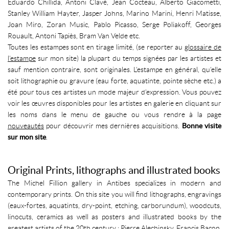
Eduardo Chillida, Antoni Clavé, Jean Cocteau, Alberto Giacometti,
Stanley William Hayter, Jasper Johns, Marino Marini, Henri Matisse,
Joan Miro, Zoran Music, Pablo Picasso, Serge Poliakoff, Georges
Rouault, Antoni Tapiès, Bram Van Velde etc.
Toutes les estampes sont en tirage limité, (se reporter au
glossaire de
l’estampe
sur mon site) la plupart du temps signées par les artistes et
sauf mention contraire, sont originales. L'estampe en général, qu'elle
soit lithographie ou gravure (eau forte, aquatinte, pointe sèche etc.) a
été pour tous ces artistes un mode majeur d'expression. Vous pouvez
voir les œuvres disponibles pour les artistes en galerie en cliquant sur
les noms dans le menu de gauche ou vous rendre à la page
nouveautés
pour découvrir mes dernières acquisitions.
Bonne visite
sur mon site
.
Original Prints, lithographs and illustrated books
The Michel Fillion gallery in Antibes specializes in modern and
contemporary prints. On this site you will find lithographs, engravings
(eaux-fortes, aquatints, dry-point, etching, carborundum), woodcuts,
linocuts, ceramics as well as posters and illustrated books by the
greatest artists of the 20th century : Pierre Alechinsky, Francis Bacon,