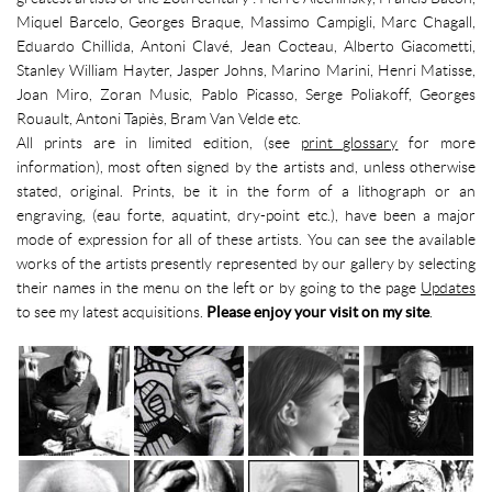
Miquel Barcelo, Georges Braque, Massimo Campigli, Marc Chagall,
Eduardo Chillida, Antoni Clavé, Jean Cocteau, Alberto Giacometti,
Stanley William Hayter, Jasper Johns, Marino Marini, Henri Matisse,
Joan Miro, Zoran Music, Pablo Picasso, Serge Poliakoff, Georges
Rouault, Antoni Tapiès, Bram Van Velde etc.
All prints are in limited edition, (see
print glossary
for more
information), most often signed by the artists and, unless otherwise
stated, original. Prints, be it in the form of a lithograph or an
engraving, (eau forte, aquatint, dry-point etc.), have been a major
mode of expression for all of these artists. You can see the available
works of the artists presently represented by our gallery by selecting
their names in the menu on the left or by going to the page
Updates
to see my latest acquisitions.
Please enjoy your visit on my site
.