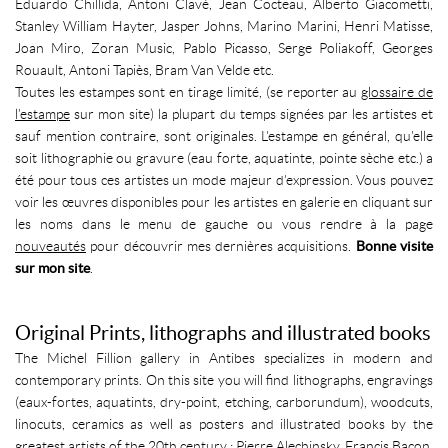
Eduardo Chillida, Antoni Clavé, Jean Cocteau, Alberto Giacometti,
Stanley William Hayter, Jasper Johns, Marino Marini, Henri Matisse,
Joan Miro, Zoran Music, Pablo Picasso, Serge Poliakoff, Georges
Rouault, Antoni Tapiès, Bram Van Velde etc.
Toutes les estampes sont en tirage limité, (se reporter au
glossaire de
l’estampe
sur mon site) la plupart du temps signées par les artistes et
sauf mention contraire, sont originales. L'estampe en général, qu'elle
soit lithographie ou gravure (eau forte, aquatinte, pointe sèche etc.) a
été pour tous ces artistes un mode majeur d'expression. Vous pouvez
voir les œuvres disponibles pour les artistes en galerie en cliquant sur
les noms dans le menu de gauche ou vous rendre à la page
nouveautés
pour découvrir mes dernières acquisitions.
Bonne visite
sur mon site
.
Original Prints, lithographs and illustrated books
The Michel Fillion gallery in Antibes specializes in modern and
contemporary prints. On this site you will find lithographs, engravings
(eaux-fortes, aquatints, dry-point, etching, carborundum), woodcuts,
linocuts, ceramics as well as posters and illustrated books by the
greatest artists of the 20th century : Pierre Alechinsky, Francis Bacon,